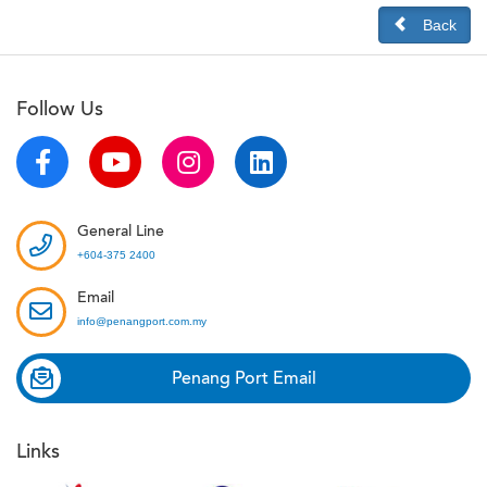
Back
Follow Us
General Line
+604-375 2400
Email
info@penangport.com.my
Penang Port Email
Links