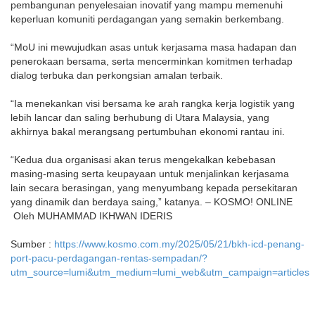
pembangunan penyelesaian inovatif yang mampu memenuhi
keperluan komuniti perdagangan yang semakin berkembang.
“MoU ini mewujudkan asas untuk kerjasama masa hadapan dan
penerokaan bersama, serta mencerminkan komitmen terhadap
dialog terbuka dan perkongsian amalan terbaik.
“Ia menekankan visi bersama ke arah rangka kerja logistik yang
lebih lancar dan saling berhubung di Utara Malaysia, yang
akhirnya bakal merangsang pertumbuhan ekonomi rantau ini.
“Kedua dua organisasi akan terus mengekalkan kebebasan
masing-masing serta keupayaan untuk menjalinkan kerjasama
lain secara berasingan, yang menyumbang kepada persekitaran
yang dinamik dan berdaya saing,” katanya. – KOSMO! ONLINE
Oleh MUHAMMAD IKHWAN IDERIS
Sumber :
https://www.kosmo.com.my/2025/05/21/bkh-icd-penang-
port-pacu-perdagangan-rentas-sempadan/?
utm_source=lumi&utm_medium=lumi_web&utm_campaign=articles