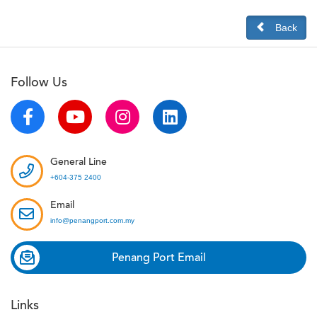
Back
Follow Us
General Line
+604-375 2400
Email
info@penangport.com.my
Penang Port Email
Links