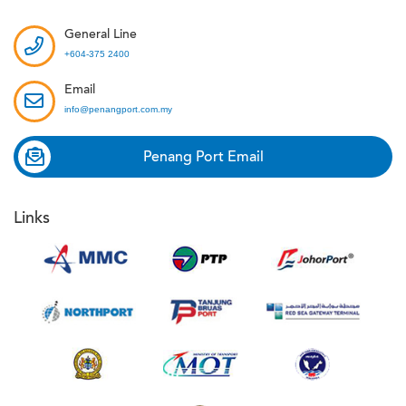
General Line
+604-375 2400
Email
info@penangport.com.my
Penang Port Email
Links